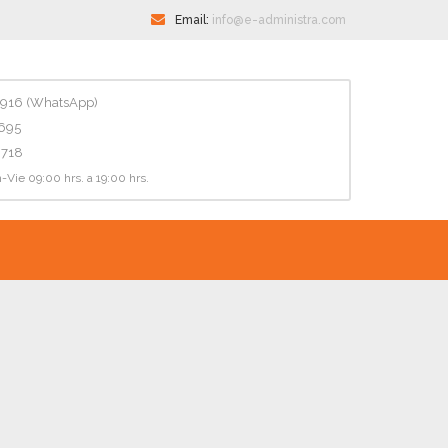
Email:
info@e-administra.com
916 (WhatsApp)
4695
6718
-Vie 09:00 hrs. a 19:00 hrs.