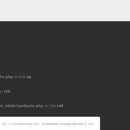
to.php
on line
99
ne
106
ic_html/contacto.php
on line
106