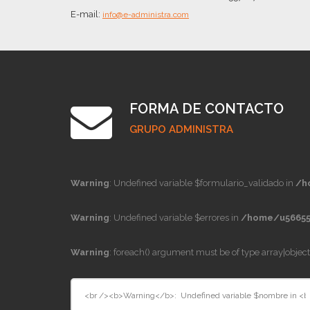
E-mail:
info@e-administra.com
FORMA DE CONTACTO
GRUPO ADMINISTRA
Warning
: Undefined variable $formulario_validado in
/h
Warning
: Undefined variable $errores in
/home/u56655
Warning
: foreach() argument must be of type array|object