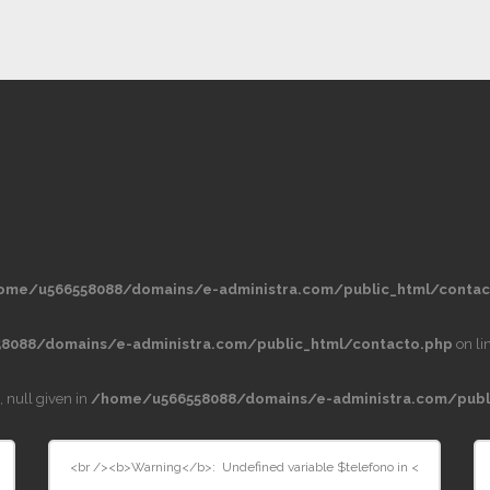
ome/u566558088/domains/e-administra.com/public_html/contac
8088/domains/e-administra.com/public_html/contacto.php
on li
, null given in
/home/u566558088/domains/e-administra.com/publ